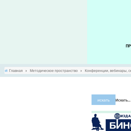
ПР
Главная
Методическое пространство
Конференции, вебинары, с
×
Предупрежде
искать
Искать...
JUser:
:_load:
Не
удалось
загрузить