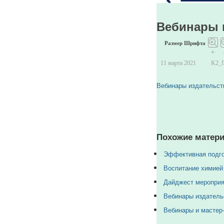
пользователя
с
Вебинары 
ID
513.
Размер Шрифта
+
11 марта 2021
K2_
Вебинары издательст
Похожие матери
Эффективная подго
Воспитание химией
Дайджест мероприя
Вебинары издатель
Вебинары и мастер-