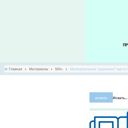
ПР
Главная
Материалы
500+
Муниципальная "дорожная" карта пр
×
Предупрежде
искать
Искать...
JUser:
:_load:
Не
удалось
загрузить