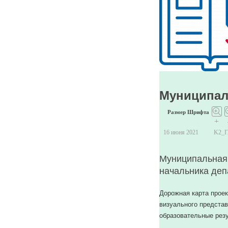
пользователя
с
ID
471.
JUser:
:_load:
Не
удалось
Муниципаль
загрузить
пользователя
Размер Шрифта
с
+
ID
16 июня 2021
K2_
482.
Муниципальная 
начальника деп
Дорожная карта проек
визуального представ
образовательные рез