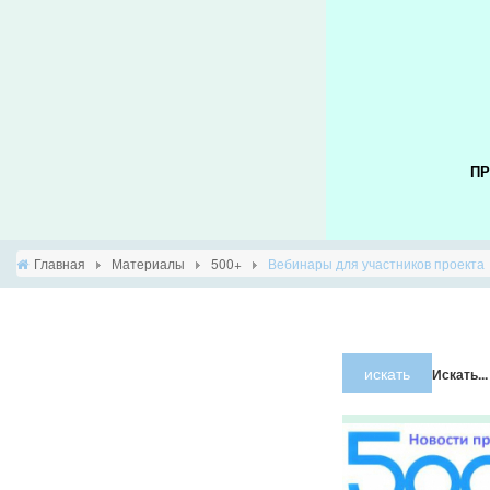
ПР
Главная
Материалы
500+
Вебинары для участников проекта
×
Предупрежде
искать
Искать...
JUser:
:_load:
Не
удалось
загрузить