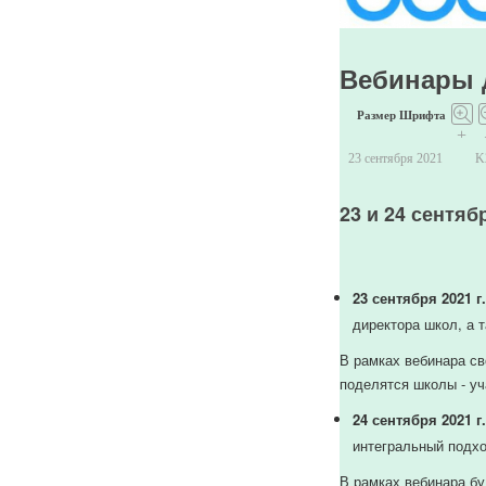
пользователя
с
ID
Вебинары д
482.
JUser:
Размер Шрифта
:_load:
+
Не
23 сентября 2021
K
удалось
загрузить
23 и 24 сентяб
пользователя
с
ID
23 сентября
2021 г
471.
директора школ, а 
В рамках вебинара св
поделятся школы - уч
24 сентября
2021 г
интегральный подхо
В рамках вебинара бу