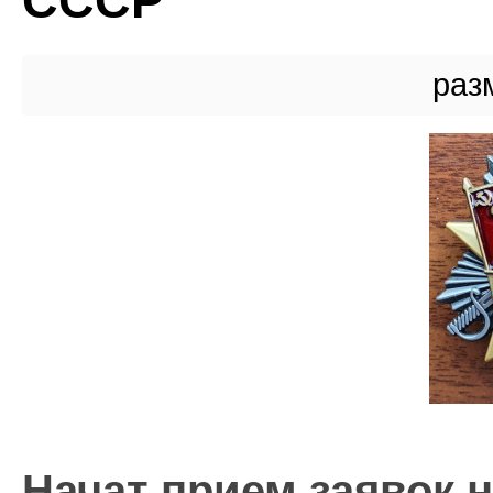
СССР
раз
Начат прием заявок 