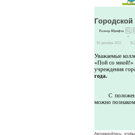
Городской 
Размер Шрифта
+
01 декабря 2022
K
Уважаемые колле
«Пой со мной!»
учреждения горо
года.
С положен
можно познако
Авторизуйтесь, чтобы