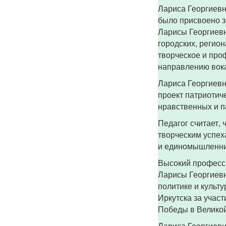
Лариса Георгиевн
было присвоено з
Ларисы Георгиевн
городских, регио
творческое и про
направлению вок
Лариса Георгиевн
проект патриотич
нравственных и п
Педагог считает,
творческим успех
и единомышленник
Высокий професси
Ларисы Георгиев
политике и культу
Иркутска за учас
Победы в Великой
Лариса Георгиевн