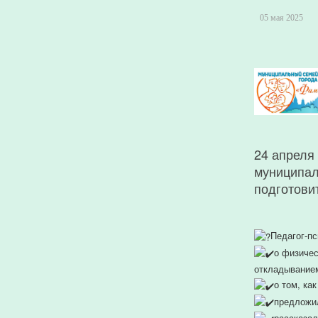
05 мая 2025
24 апреля
муниципал
подготовит
Педагог-п
о физичес
откладыванием
о том, ка
предложил
рассказал