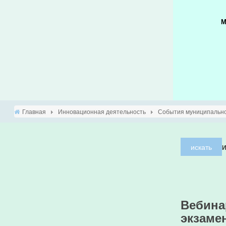
М
Главная
Инновационная деятельность
События муниципально
искать
И
Вебина
экзаме