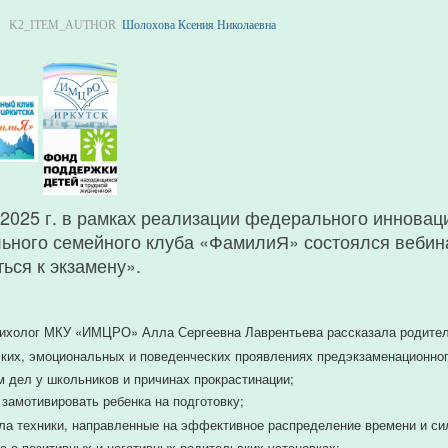
K2_ITEM_AUTHOR
Шолохова Ксения Николаевна
 2025 г. в рамках реализации федерального инновац
ьного семейного клуба «ФамилиЯ» состоялся вебина
ься к экзамену».
сихолог МКУ «ИМЦРО» Алла Сергеевна Лаврентьева рассказала родите
ких, эмоциональных и поведенческих проявлениях предэкзаменационного
 дел у школьников и причинах прокрастинации;
к замотивировать ребенка на подготовку;
а техники, направленные на эффективное распределение времени и сил
а о позитивных и негативных родительских установках;