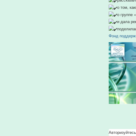
о том, ка
о группе 
и дала ре
поделилас
Фонд поддерж
Авторизуйтесь