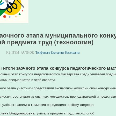
заочного этапа муниципального конку
й предмета труд (технология)
K2_ITEM_AUTHOR
Трифонова Екатерина Васильевна
ы
итоги
заочного
этапа
конкурса
педагогического
маст
аочный
этап
конкурса
педагогического
мастерства
среди
учителей
предм
чших
специалистов
в
этой
области.
ного
этапа
участники
представили
экспертной
комиссии
свои
конкурсные
миссия,
состоящая
из
опытных
методистов,
преподавателей
и
представи
пулёзного
анализа
комиссия
определила
пятёрку
лидеров
:
Елена Владимировна,
учитель предмета труд (технология)