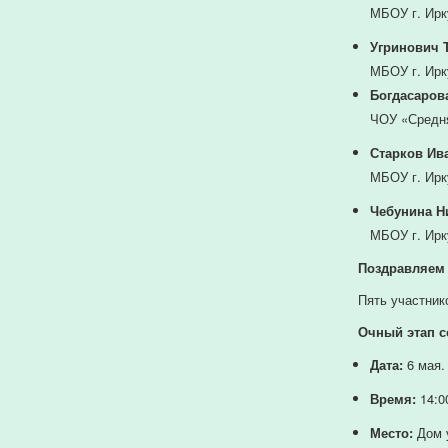
МБОУ г. Ирк
Угринович 
МБОУ г. Ир
Богдасаров
ЧОУ «Средн
Старков Ив
МБОУ г. Ирк
Чебунина Н
МБОУ г. Ир
Поздравляем
Пять
участник
Очный
этап
с
Дата:
6
мая.
Время:
14:0
Место:
Дом