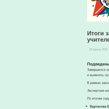
Итоги 
учителе
29 апреля 2026
Подведен
Завершился
з
и
выявлять
лу
В
рамках
заоч
Экспертная
ко
По
итогам
скру
Буртасова 