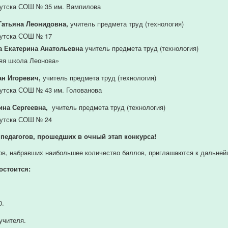
утска СОШ № 35 им. Вампилова
Татьяна Леонидовна,
учитель предмета труд (технология)
кутска СОШ № 17
а Екатерина Анатольевна
учитель предмета труд (технология)
яя школа Леонова»
ан Игоревич,
учитель предмета труд (технология)
утска СОШ № 43 им. Голованова
ина Сергеевна,
учитель предмета труд (технология)
кутска СОШ № 24
педагогов,
прошедших
в
очный
этап
конкурса!
ов,
набравших
наибольшее
количество
баллов,
приглашаются
к
дальней
остоится:
0.
учителя.