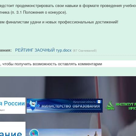
едстоит
продемонстрировать
свои
навыки
в
формате
проведения учебног
ника (п. 3.1 Положения о конкурсе).
ем
финалистам
удачи
и
новых
профессиональных
достижений!
жения:
РЕЙТИНГ ЗАОЧНЫЙ тур.docx
(87 Скачиваний)
, чтобы получить возможность оставлять комментарии