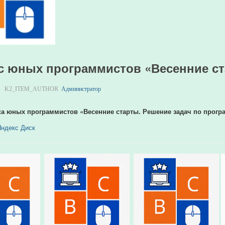
с юных программистов «Весенние ст
K2_ITEM_AUTHOR
Администратор
са юных программистов «Весенние старты. Решение задач по прог
ндекс Диск