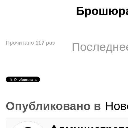
Брошюра
Прочитано
117
раз
Последнее
Опубликовано в
Нов