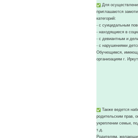
Для осуществления
приглашаются замотив
категорий:
- с суицидальным по
- находящиеся в соци
- с девиантным и дел
- с нарушениями детс
Обучющимся, имеющим
организациям г. Ирку
Также ведется набо
родительским прав, 
укреплении семьи, по
т.д.
Родителям, желающим