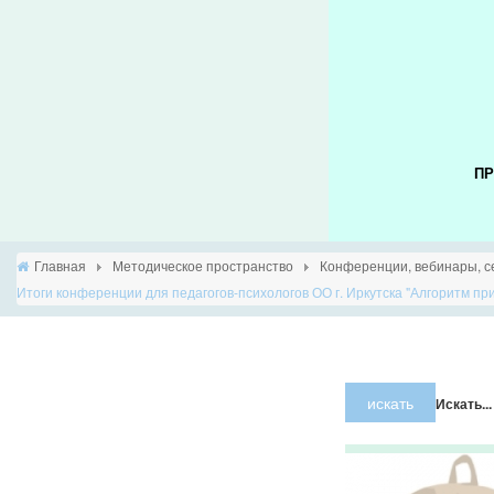
ПР
Главная
Методическое пространство
Конференции, вебинары, с
Итоги конференции для педагогов-психологов ОО г. Иркутска "Алгоритм п
×
Предупрежде
искать
Искать...
JUser:
:_load:
Не
удалось