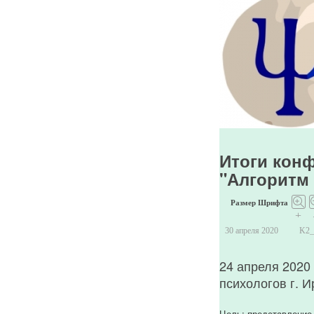
загрузить
пользователя
с
ID
492.
JUser:
:_load:
Не
удалось
загрузить
Итоги конф
пользователя
"Алгоритм
с
ID
Размер Шрифта
477.
+
30 апреля 2020
K2
24 апреля 2020
психологов г. 
Цель: представление