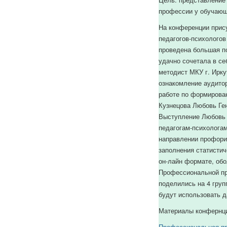
профессии у обучающ
На конференции прису
педагогов-психологов
проведена большая п
удачно сочетала в се
методист МКУ г. Ирк
ознакомление аудито
работе по формирова
Кузнецова Любовь Ген
Выступление Любовь 
педагогам-психологам
направлении профори
заполнения статистич
он-лайн формате, обо
Профессиональной пр
поделились на 4 груп
будут использовать д
Материалы конфернци
Профессиональная п