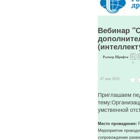
загрузить
пользователя
с
ID
Вебинар "
477.
дополнител
JUser:
(интеллек
:_load:
Не
Размер Шрифта
удалось
+
загрузить
пользователя
07 мая 2020
с
ID
Приглашаем пед
482.
JUser:
тему:Организац
:_load:
умственной отс
Не
удалось
Место проведения:
Р
загрузить
Мероприятие проводи
пользователя
сопровождению разви