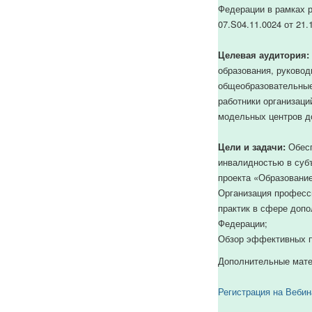
с
Федерации в рамках р
ID
07.S04.11.0024 от 21.
472.
Целевая аудитория:
образования, руково
общеобразовательные 
работники организац
модельных центров д
Цели и задачи:
Обесп
инвалидностью в субъ
проекта «Образование
Организация професс
практик в сфере допо
Федерации;
Обзор эффективных п
Дополнительные мат
Регистрация на Веби