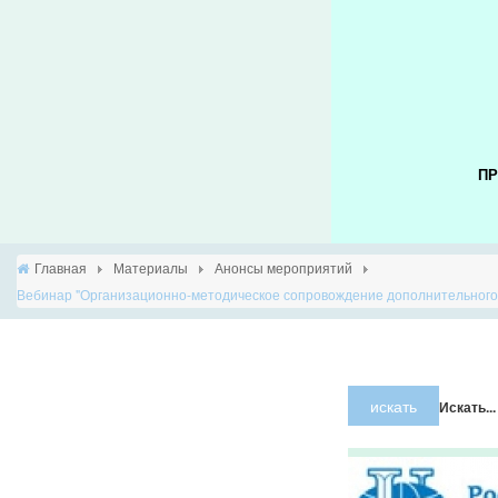
ПР
Главная
Материалы
Анонсы мероприятий
Вебинар "Организационно-методическое сопровождение дополнительного 
×
Предупрежде
искать
Искать...
JUser:
:_load:
Не
удалось