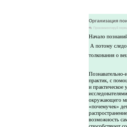
Организация по
Прокомментируй перв
Начало познани
А потому следов
толкования о ве
Я.А
Познавательно-и
практик, с пом
и практическое 
исследователями
окружающего мир
«почемучек» дет
распространение
возможность сам
способствуют с