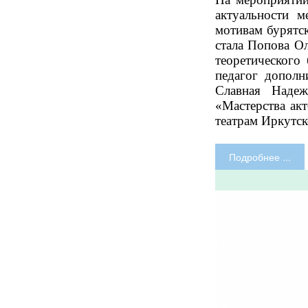
актуальности м
мотивам бурятс
стала Попова О
теоретического
педагог допол
Славная Надеж
«Мастерства ак
театрам Иркутск
Подробнее ...