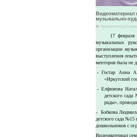
Видеоматериал 
музыкально-худ
Прокомментируй перв
17 февраля
музыкальных рук
организации музы
выступления опытн
менторов была не д
- Гостар Анна А
«Иркутский гос
- Елфимова Ната
детского сада
рады», проводи
- Бобкова Людмил
детского сада №15
дошкольников с ог
Видеоматериал сем