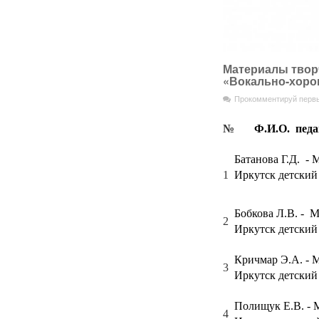
Материалы твор
«Вокально-хоров
Прокомментируй перв
№
Ф.И.О. пед
Батанова Г.Д. - 
1
Иркутск детск
Бобкова Л.В. - 
2
Иркутск детский
Кричмар Э.А. - 
3
Иркутск детский
Полищук Е.В. - 
4