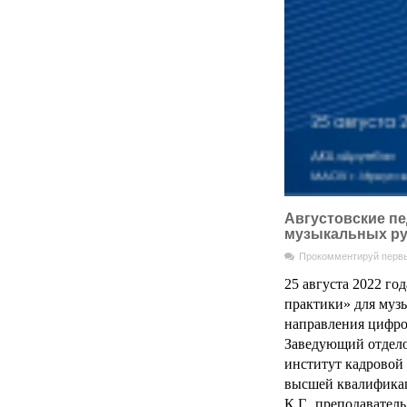
Августовские пе
музыкальных рук
Прокомментируй перв
25 августа 2022 го
практики» для муз
направления цифро
Заведующий отдело
институт кадровой 
высшей квалифика
К.Г., преподавате