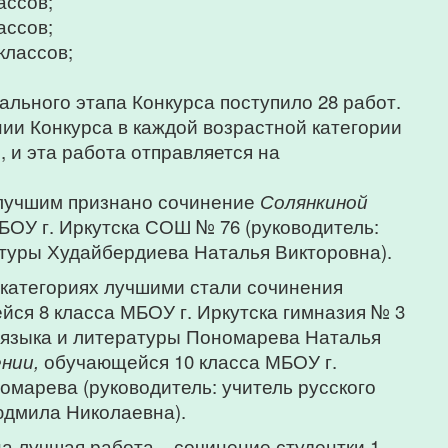
лассов;
лассов;
классов;
льного этапа Конкурса поступило 28 работ.
ии Конкурса в каждой возрастной категории
 и эта работа отправляется на
 лучшим признано сочинение
Солянкиной
ОУ г. Иркутска СОШ № 76 (руководитель:
атуры Худайбердиева Наталья Викторовна).
 категориях лучшими стали сочинения
ся 8 класса МБОУ г. Иркутска гимназия № 3
о языка и литературы Пономарева Наталья
нии,
обучающейся 10 класса МБОУ г.
омарева (руководитель: учитель русского
юдмила Николаевна).
а лучшая работа – сочинение студентки 1