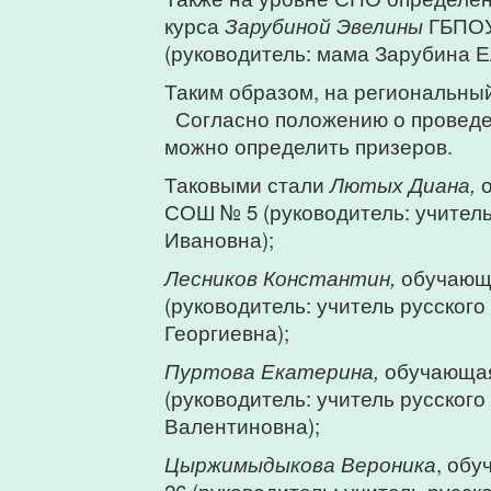
курса
Зарубиной Эвелины
ГБПОУ
(руководитель: мама Зарубина Е
Таким образом, на региональный
Согласно положению о проведе
можно определить призеров.
Таковыми стали
Лютых Диана,
о
СОШ № 5 (руководитель: учитель
Ивановна);
Лесников Константин,
обучающи
(руководитель: учитель русског
Георгиевна);
Пуртова Екатерина,
обучающая
(руководитель: учитель русског
Валентиновна);
Цыржимыдыкова Вероника
, об