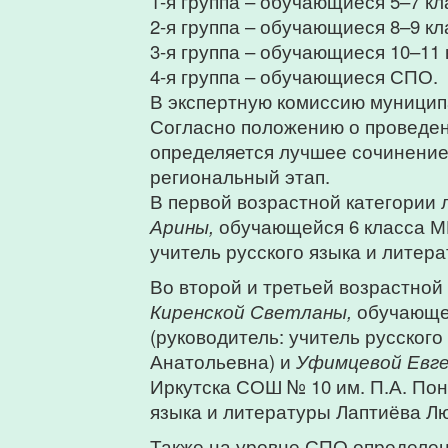
1-я группа – обучающиеся 5–7 к
2-я группа – обучающиеся 8–9 к
3-я группа – обучающиеся 10–11 
4-я группа – обучающиеся СПО.
В экспертную комиссию муниципа
Согласно положению о проведен
определяется лучшее сочинение,
региональный этап.
В первой возрастной категории
Арины,
обучающейся 6 класса МБ
учитель русского языка и литер
Во второй и третьей возрастной
Киренской Светланы,
обучающей
(руководитель: учитель русског
Анатольевна) и
Уфимцевой Евге
Иркутска СОШ № 10 им. П.А. Пон
языка и литературы Лаптиёва Л
Также на уровне СПО определен