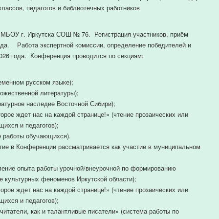
классов, педагогов и библиотечных работников
а.
 МБОУ г. Иркутска СОШ № 76. Регистрация участников, приём
года. Работа экспертной комиссии, определение победителей и
026 года. Конференция проводится по секциям:
еменном русском языке);
ожественной литературы);
ратурное наследие Восточной Сибири);
торое ждет нас на каждой странице!» (чтение прозаических или
щихся и педагогов);
е работы обучающихся).
стие в Конференции рассматривается как участие в муниципальном
ление опыта работы урочной/внеурочной по формированию
е культурных феноменов Иркутской области);
торое ждет нас на каждой странице!» (чтение прозаических или
щихся и педагогов);
атели, как и талантливые писатели» (система работы по