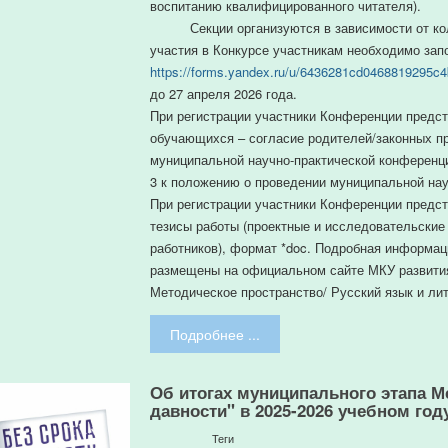
воспитанию квалифицированного читателя).
Секции организуются в зависимости от коли
участия в Конкурсе участникам необходимо запо
https://forms.yandex.ru/u/6436281cd0468819295c
до 27 апреля 2026 года.
При регистрации участники Конференции предст
обучающихся – согласие родителей/законных п
муниципальной научно-практической конференц
3 к положению о проведении муниципальной нау
При регистрации участники Конференции предст
тезисы работы (проектные и исследовательские
работников), формат *doc. Подробная информа
размещены на официальном сайте МКУ развития
Методическое пространство/ Русский язык и ли
Подробнее ...
Об итогах муниципального этапа М
давности" в 2025-2026 учебном год
Теги