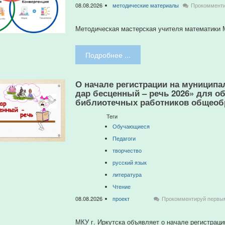
08.08.2026
методические материалы
Прокоммент
Методическая мастерская учителя математики
Подробнее ...
О начале регистрации на муницип
дар бесценный – речь 2026» для об
библиотечных работников общеобр
Теги
Обучающиеся
Педагоги
творчество
русский язык
литература
Чтение
08.08.2026
проект
Прокомментируй первы
МКУ г. Иркутска объявляет о начале регистра