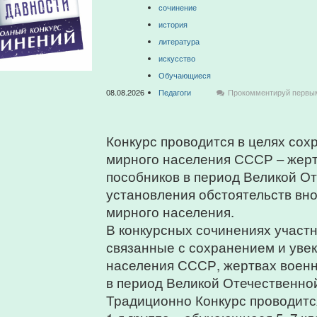
сочинение
история
литература
искусство
Обучающиеся
08.08.2026
Педагоги
Прокомментируй первы
Конкурс проводится в целях сох
мирного населения СССР – жерт
пособников в период Великой От
установления обстоятельств вн
мирного населения.
В конкурсных сочинениях участ
связанные с сохранением и уве
населения СССР, жертвах военн
в период Великой Отечественной
Традиционно Конкурс проводится