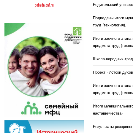
Родительский универс
Подведены итоги муни
труд (технология).
Итоги заочного этапа
предмета труд (техно
Школа-народных-трад
Проект «Истоки духов
Итоги заочного этапа
предмета труд (техно
Итоги муниципального
наставничества»
Результаты резервног