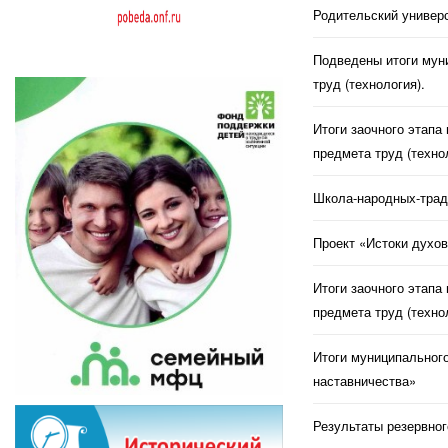
Родительский универс
Подведены итоги муни
труд (технология).
Итоги заочного этапа
предмета труд (техно
Школа-народных-трад
Проект «Истоки духов
Итоги заочного этапа
предмета труд (техно
Итоги муниципального
наставничества»
Результаты резервног