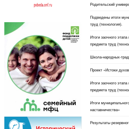
Родительский универс
Подведены итоги муни
труд (технология).
Итоги заочного этапа
предмета труд (техно
Школа-народных-трад
Проект «Истоки духов
Итоги заочного этапа
предмета труд (техно
Итоги муниципального
наставничества»
Результаты резервног