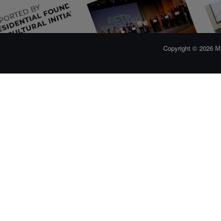
Приглашаем на ...
Победа на 
Стартовал прием ...
Copyright © 2026
В СОШ № 17 прошел ...
«Образовательная ...
"Школьный театр: ...