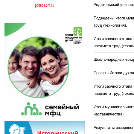
Родительский универс
Подведены итоги муни
труд (технология).
Итоги заочного этапа
предмета труд (техно
Школа-народных-трад
Проект «Истоки духов
Итоги заочного этапа
предмета труд (техно
Итоги муниципального
наставничества»
Результаты резервног