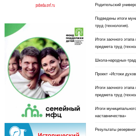
Родительский универс
Подведены итоги муни
труд (технология).
Итоги заочного этапа
предмета труд (техно
Школа-народных-трад
Проект «Истоки духов
Итоги заочного этапа
предмета труд (техно
Итоги муниципального
наставничества»
Результаты резервног