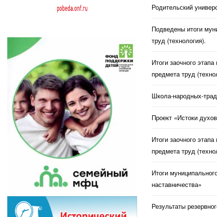
Родительский универс
Подведены итоги муни
труд (технология).
Итоги заочного этапа
предмета труд (техно
Школа-народных-трад
Проект «Истоки духов
Итоги заочного этапа
предмета труд (техно
Итоги муниципального
наставничества»
Результаты резервног