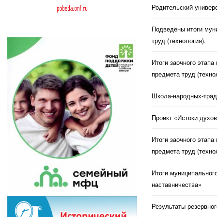
Родительский универс
Подведены итоги муни
труд (технология).
Итоги заочного этапа
предмета труд (техно
Школа-народных-трад
Проект «Истоки духов
Итоги заочного этапа
предмета труд (техно
Итоги муниципального
наставничества»
Результаты резервног