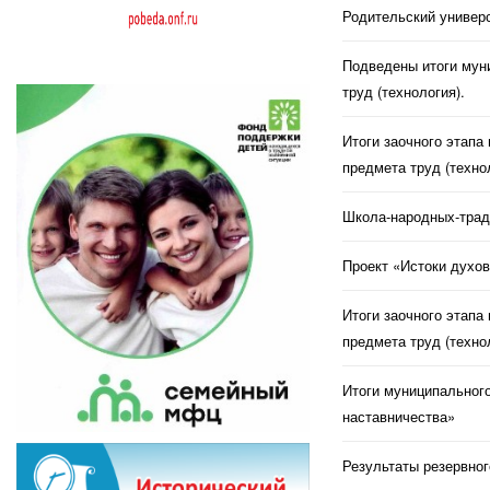
Родительский универс
Подведены итоги муни
труд (технология).
Итоги заочного этапа
предмета труд (техно
Школа-народных-трад
Проект «Истоки духов
Итоги заочного этапа
предмета труд (техно
Итоги муниципального
наставничества»
Результаты резервног