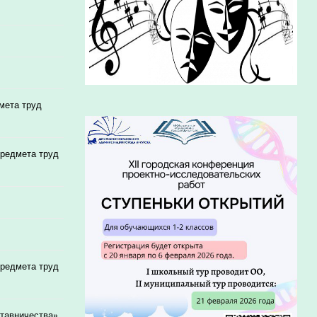
мета труд
предмета труд
предмета труд
ставничества»