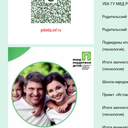
УБК ГУ МВД Ро
Родительский 
Родительский 
Подведены ито
(технология).
Итоги заочног
(технология)
Школа-народн
Проект «Исток
Итоги заочног
(технология)
Итоги муницип