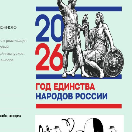
ИОННОГО
ся реализация
торый
айн-выпусков,
 выборе
 работающих