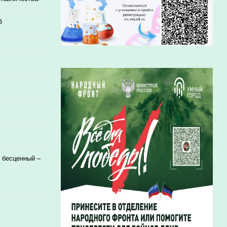
6
 бесценный –