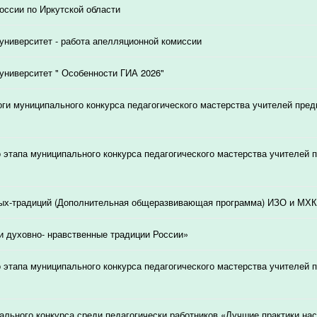
ссии по Иркутской области
университет - работа апелляционной комиссии
университет " Особенности ГИА 2026"
ги муниципального конкурса педагогического мастерства учителей пред
о этапа муниципального конкурса педагогического мастерства учителей 
ых-традиций (Дополнительная общеразвивающая программа) ИЗО и МХК
и духовно- нравственные традиции России»
о этапа муниципального конкурса педагогического мастерства учителей 
ального конкурса среди педагогически работников «Лучшие практики на