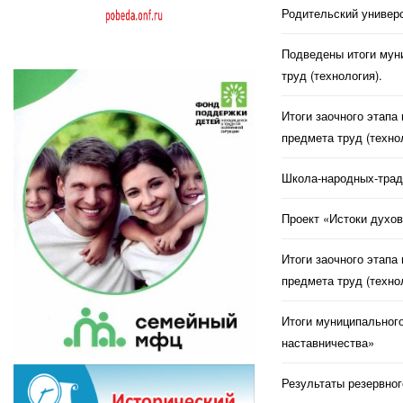
Родительский универс
Подведены итоги муни
труд (технология).
Итоги заочного этапа
предмета труд (техно
Школа-народных-трад
Проект «Истоки духов
Итоги заочного этапа
предмета труд (техно
Итоги муниципального
наставничества»
Результаты резервног