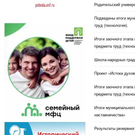
Родительский универс
Подведены итоги муни
труд (технология).
Итоги заочного этапа
предмета труд (техно
Школа-народных-трад
Проект «Истоки духов
Итоги заочного этапа
предмета труд (техно
Итоги муниципального
наставничества»
Результаты резервног