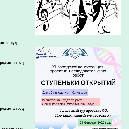
мета труд
предмета труд
предмета труд
ставничества»