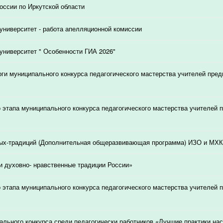
ссии по Иркутской области
университет - работа апелляционной комиссии
университет " Особенности ГИА 2026"
ги муниципального конкурса педагогического мастерства учителей пред
о этапа муниципального конкурса педагогического мастерства учителей 
ых-традиций (Дополнительная общеразвивающая программа) ИЗО и МХК
и духовно- нравственные традиции России»
о этапа муниципального конкурса педагогического мастерства учителей 
ального конкурса среди педагогически работников «Лучшие практики на