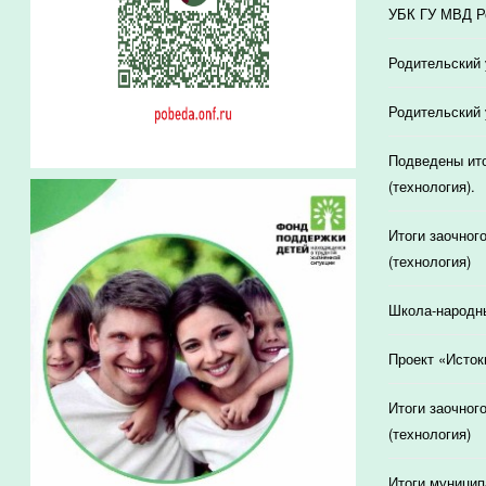
УБК ГУ МВД Ро
Родительский 
Родительский 
Подведены ито
(технология).
Итоги заочног
(технология)
Школа-народн
Проект «Исток
Итоги заочног
(технология)
Итоги муницип