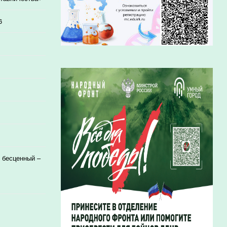
6
 бесценный –