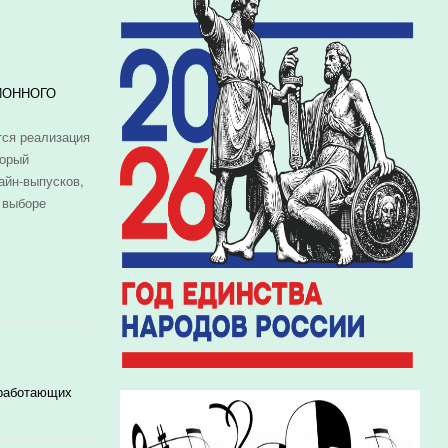
ИОННОГО
ся реализация
торый
айн-выпусков,
 выборе
 работающих