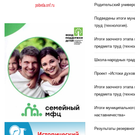
Родительский универс
Подведены итоги муни
труд (технология).
Итоги заочного этапа
предмета труд (техно
Школа-народных-трад
Проект «Истоки духов
Итоги заочного этапа
предмета труд (техно
Итоги муниципального
наставничества»
Результаты резервног