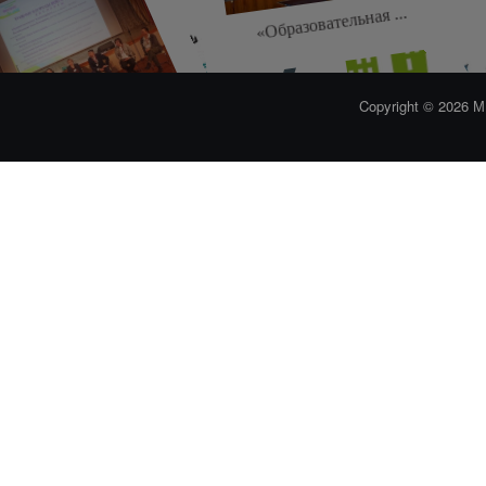
Территориальная ...
Победа на форуме ...
В муницип
2
«Образовательная ...
Copyright © 2026
«Лучший учитель» в ...
Всероссийский форум ...
Единый день ...
завершающий 