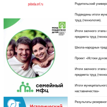
Родительский универс
Подведены итоги муни
труд (технология).
Итоги заочного этапа
предмета труд (техно
Школа-народных-трад
Проект «Истоки духов
Итоги заочного этапа
предмета труд (техно
Итоги муниципального
наставничества»
Результаты резервног