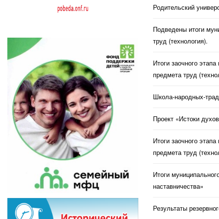
Родительский универс
Подведены итоги муни
труд (технология).
Итоги заочного этапа
предмета труд (техно
Школа-народных-трад
Проект «Истоки духов
Итоги заочного этапа
предмета труд (техно
Итоги муниципального
наставничества»
Результаты резервног