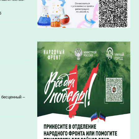
6
 бесценный –