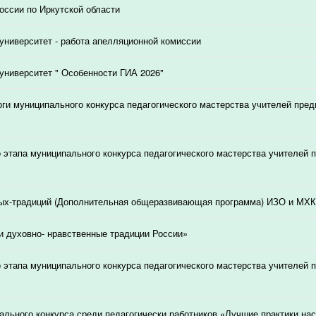
ссии по Иркутской области
университет - работа апелляционной комиссии
университет " Особенности ГИА 2026"
ги муниципального конкурса педагогического мастерства учителей пред
о этапа муниципального конкурса педагогического мастерства учителей 
ых-традиций (Дополнительная общеразвивающая программа) ИЗО и МХК
и духовно- нравственные традиции России»
о этапа муниципального конкурса педагогического мастерства учителей 
ального конкурса среди педагогически работников «Лучшие практики на