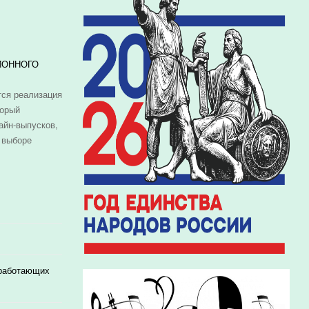
ИОННОГО
ся реализация
торый
айн-выпусков,
 выборе
 работающих