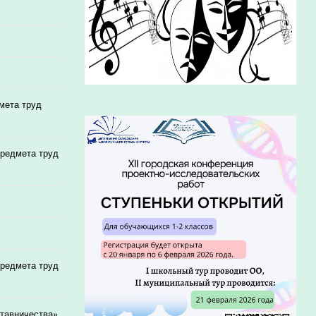
мета труд
предмета труд
предмета труд
ставничества»