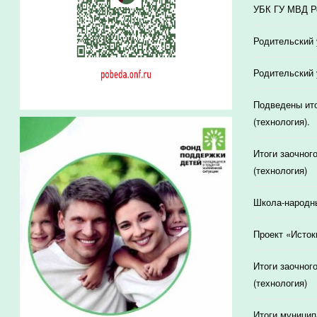
УБК ГУ МВД Ро
Родительский 
Родительский 
Подведены ито
(технология).
Итоги заочног
(технология)
Школа-народн
Проект «Исток
Итоги заочног
(технология)
Итоги муницип