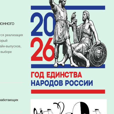
ИОННОГО
ся реализация
торый
айн-выпусков,
 выборе
 работающих