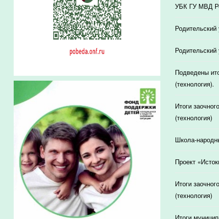
УБК ГУ МВД Ро
Родительский 
Родительский 
Подведены ито
(технология).
Итоги заочног
(технология)
Школа-народн
Проект «Исток
Итоги заочног
(технология)
Итоги муницип