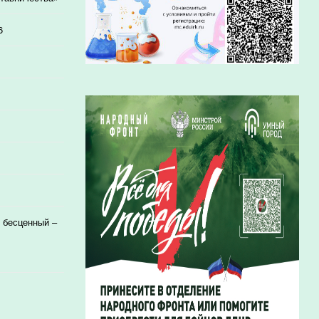
6
 бесценный –