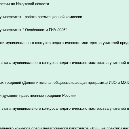
ссии по Иркутской области
университет - работа апелляционной комиссии
университет " Особенности ГИА 2026"
ги муниципального конкурса педагогического мастерства учителей пред
о этапа муниципального конкурса педагогического мастерства учителей 
ых-традиций (Дополнительная общеразвивающая программа) ИЗО и МХК
и духовно- нравственные традиции России»
о этапа муниципального конкурса педагогического мастерства учителей 
ального конкурса среди педагогически работников «Лучшие практики на