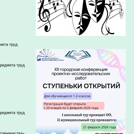
мета труд
предмета труд
предмета труд
ставничества»