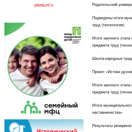
Родительский универс
Подведены итоги муни
труд (технология).
Итоги заочного этапа
предмета труд (техно
Школа-народных-трад
Проект «Истоки духов
Итоги заочного этапа
предмета труд (техно
Итоги муниципального
наставничества»
Результаты резервног