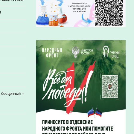
6
 бесценный –