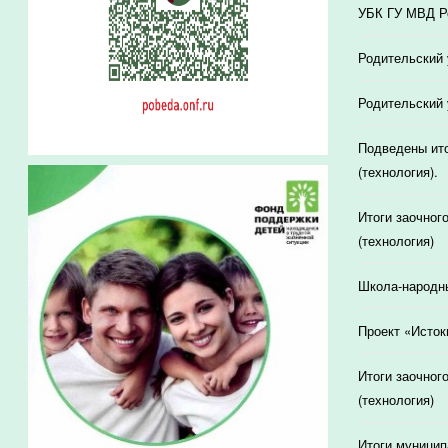
УБК ГУ МВД Ро
Родительский 
Родительский 
Подведены ито
(технология).
Итоги заочног
(технология)
Школа-народн
Проект «Исток
Итоги заочног
(технология)
Итоги муницип