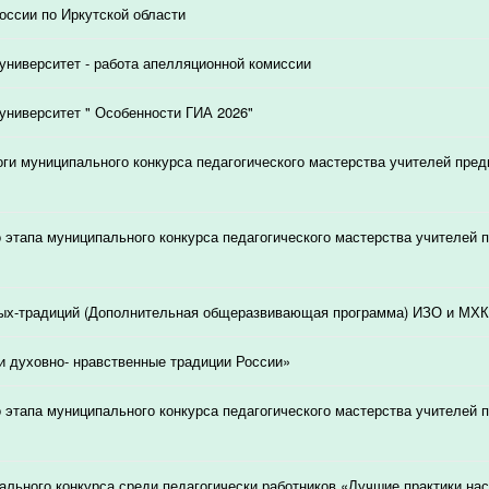
ссии по Иркутской области
университет - работа апелляционной комиссии
университет " Особенности ГИА 2026"
ги муниципального конкурса педагогического мастерства учителей пред
о этапа муниципального конкурса педагогического мастерства учителей 
ых-традиций (Дополнительная общеразвивающая программа) ИЗО и МХК
и духовно- нравственные традиции России»
о этапа муниципального конкурса педагогического мастерства учителей 
ального конкурса среди педагогически работников «Лучшие практики на