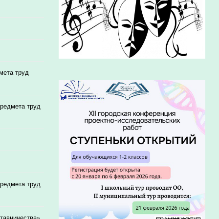
мета труд
предмета труд
предмета труд
ставничества»