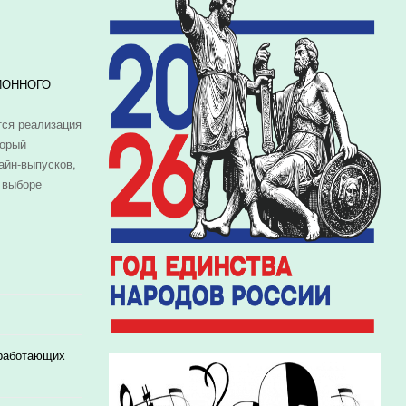
ИОННОГО
ся реализация
торый
айн-выпусков,
 выборе
 работающих