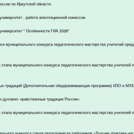
ссии по Иркутской области
университет - работа апелляционной комиссии
университет " Особенности ГИА 2026"
ги муниципального конкурса педагогического мастерства учителей пред
о этапа муниципального конкурса педагогического мастерства учителей 
ых-традиций (Дополнительная общеразвивающая программа) ИЗО и МХК
и духовно- нравственные традиции России»
о этапа муниципального конкурса педагогического мастерства учителей 
ального конкурса среди педагогически работников «Лучшие практики на