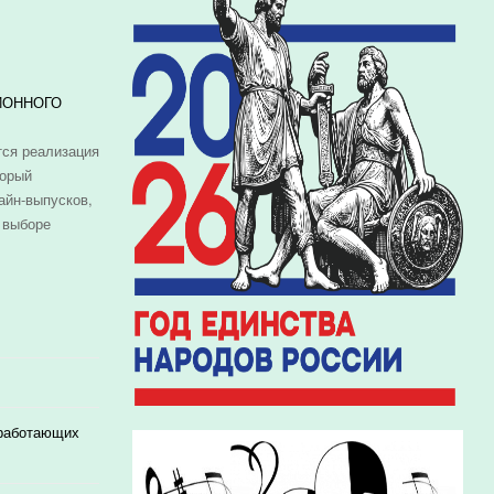
ИОННОГО
ся реализация
торый
айн-выпусков,
 выборе
 работающих