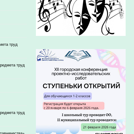
мета труд
предмета труд
предмета труд
ставничества»