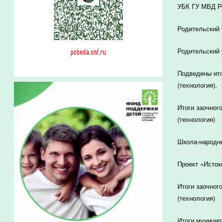
УБК ГУ МВД Ро
Родительский 
Родительский 
Подведены ито
(технология).
Итоги заочног
(технология)
Школа-народн
Проект «Исток
Итоги заочног
(технология)
Итоги муницип