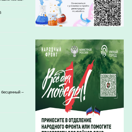
6
 бесценный –