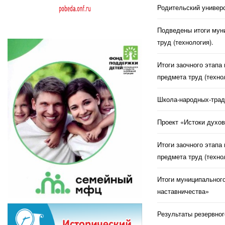
Родительский универс
Подведены итоги муни
труд (технология).
Итоги заочного этапа
предмета труд (техно
Школа-народных-трад
Проект «Истоки духов
Итоги заочного этапа
предмета труд (техно
Итоги муниципального
наставничества»
Результаты резервног