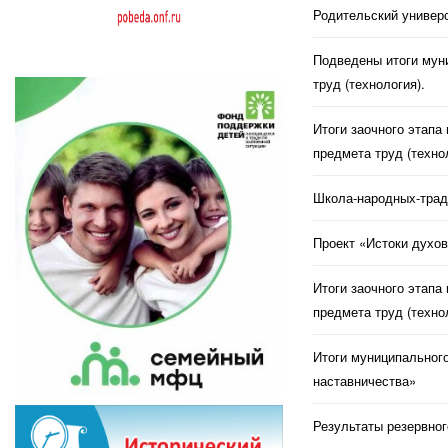
Родительский универс
Подведены итоги муни
труд (технология).
Итоги заочного этапа
предмета труд (техно
Школа-народных-трад
Проект «Истоки духов
Итоги заочного этапа
предмета труд (техно
Итоги муниципального
наставничества»
Результаты резервног