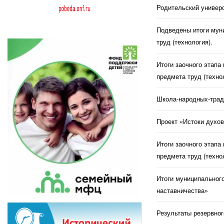
Родительский универс
Подведены итоги муни
труд (технология).
Итоги заочного этапа
предмета труд (техно
Школа-народных-трад
Проект «Истоки духов
Итоги заочного этапа
предмета труд (техно
Итоги муниципального
наставничества»
Результаты резервног