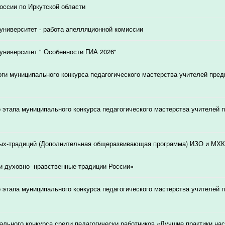
ссии по Иркутской области
университет - работа апелляционной комиссии
университет " Особенности ГИА 2026"
ги муниципального конкурса педагогического мастерства учителей пред
о этапа муниципального конкурса педагогического мастерства учителей 
ых-традиций (Дополнительная общеразвивающая программа) ИЗО и МХК
и духовно- нравственные традиции России»
о этапа муниципального конкурса педагогического мастерства учителей 
ального конкурса среди педагогически работников «Лучшие практики на