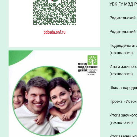
УБК ГУ МВД Ро
Родительский 
Родительский 
Подведены ито
(технология).
Итоги заочног
(технология)
Школа-народн
Проект «Исток
Итоги заочног
(технология)
Итоги муницип