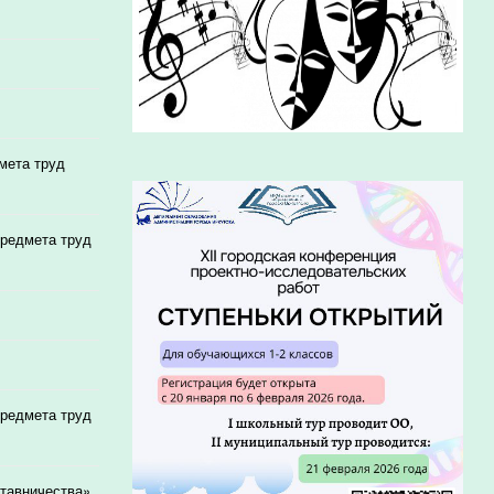
мета труд
предмета труд
предмета труд
ставничества»