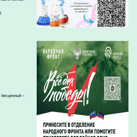
6
 бесценный –