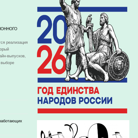
ИОННОГО
ся реализация
торый
айн-выпусков,
 выборе
 работающих