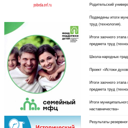
Родительский универс
Подведены итоги муни
труд (технология).
Итоги заочного этапа
предмета труд (техно
Школа-народных-трад
Проект «Истоки духов
Итоги заочного этапа
предмета труд (техно
Итоги муниципального
наставничества»
Результаты резервног