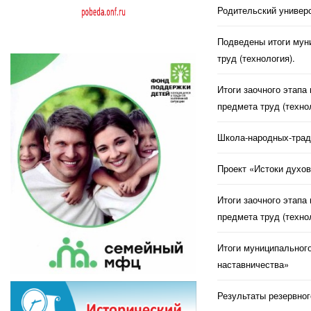
Родительский универс
Подведены итоги муни
труд (технология).
Итоги заочного этапа
предмета труд (техно
Школа-народных-трад
Проект «Истоки духов
Итоги заочного этапа
предмета труд (техно
Итоги муниципального
наставничества»
Результаты резервног