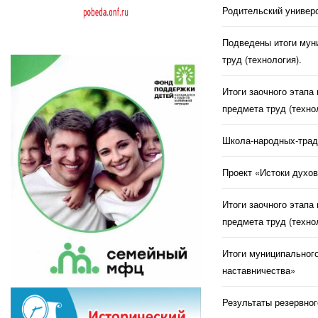
Родительский универс
Подведены итоги муни
труд (технология).
Итоги заочного этапа
предмета труд (техно
Школа-народных-трад
Проект «Истоки духов
Итоги заочного этапа
предмета труд (техно
Итоги муниципального
наставничества»
Результаты резервног