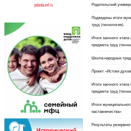
Родительский универс
Подведены итоги муни
труд (технология).
Итоги заочного этапа
предмета труд (техно
Школа-народных-трад
Проект «Истоки духов
Итоги заочного этапа
предмета труд (техно
Итоги муниципального
наставничества»
Результаты резервног