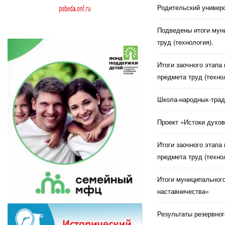
Родительский универс
Подведены итоги муни
труд (технология).
Итоги заочного этапа
предмета труд (техно
Школа-народных-трад
Проект «Истоки духов
Итоги заочного этапа
предмета труд (техно
Итоги муниципального
наставничества»
Результаты резервног