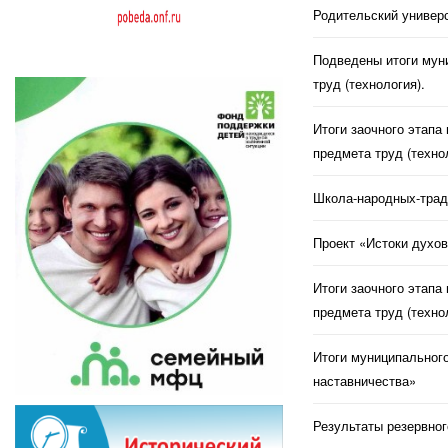
Родительский универс
Подведены итоги муни
труд (технология).
Итоги заочного этапа
предмета труд (техно
Школа-народных-трад
Проект «Истоки духов
Итоги заочного этапа
предмета труд (техно
Итоги муниципального
наставничества»
Результаты резервног