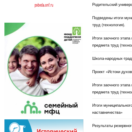
Родительский универс
Подведены итоги муни
труд (технология).
Итоги заочного этапа
предмета труд (техно
Школа-народных-трад
Проект «Истоки духов
Итоги заочного этапа
предмета труд (техно
Итоги муниципального
наставничества»
Результаты резервног