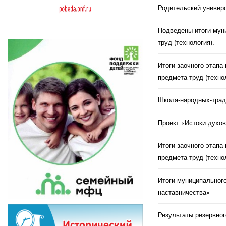
Родительский универс
Подведены итоги муни
труд (технология).
Итоги заочного этапа
предмета труд (техно
Школа-народных-трад
Проект «Истоки духов
Итоги заочного этапа
предмета труд (техно
Итоги муниципального
наставничества»
Результаты резервног