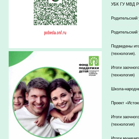
УБК ГУ МВД Ро
Родительский 
Родительский 
Подведены ито
(технология).
Итоги заочног
(технология)
Школа-народн
Проект «Исток
Итоги заочног
(технология)
Итоги муницип