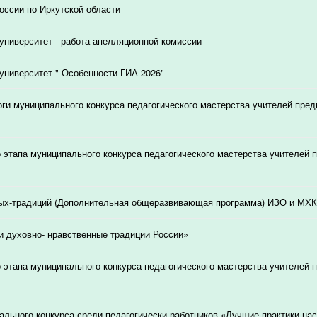
ссии по Иркутской области
университет - работа апелляционной комиссии
университет " Особенности ГИА 2026"
ги муниципального конкурса педагогического мастерства учителей пред
о этапа муниципального конкурса педагогического мастерства учителей 
ых-традиций (Дополнительная общеразвивающая программа) ИЗО и МХК
и духовно- нравственные традиции России»
о этапа муниципального конкурса педагогического мастерства учителей 
ального конкурса среди педагогически работников «Лучшие практики на