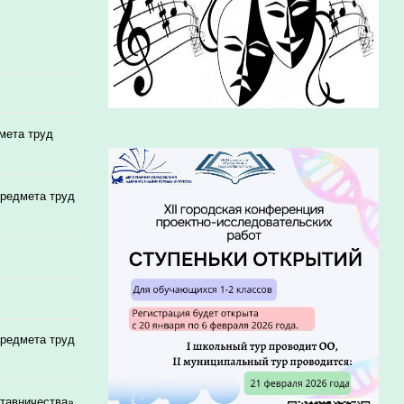
мета труд
предмета труд
предмета труд
ставничества»