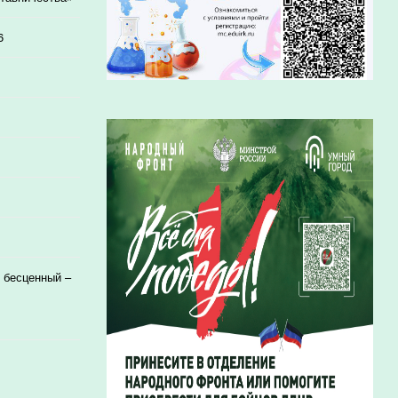
6
 бесценный –