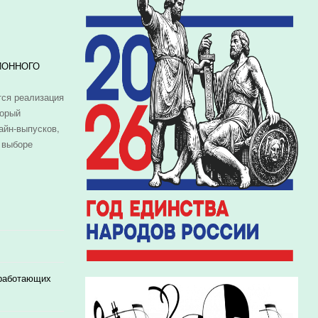
ИОННОГО
ся реализация
торый
айн-выпусков,
 выборе
 работающих