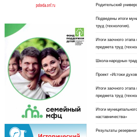
Родительский универс
Подведены итоги муни
труд (технология).
Итоги заочного этапа
предмета труд (техно
Школа-народных-трад
Проект «Истоки духов
Итоги заочного этапа
предмета труд (техно
Итоги муниципального
наставничества»
Результаты резервног