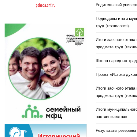
Родительский универс
Подведены итоги муни
труд (технология).
Итоги заочного этапа
предмета труд (техно
Школа-народных-трад
Проект «Истоки духов
Итоги заочного этапа
предмета труд (техно
Итоги муниципального
наставничества»
Результаты резервног